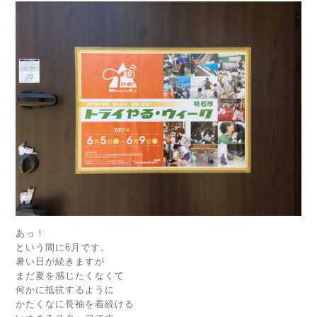
あっ！
という間に6月です。
暑い日が続きますが
まだ夏を感じたくなくて
何かに抵抗するように
かたくなに長袖を着続ける