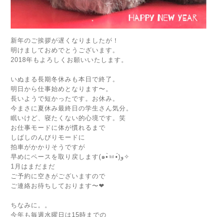
新年のご挨拶が遅くなりましたが！
明けましておめでとうございます。
2018年もよろしくお願いいたします。
いぬまる長期冬休みも本日で終了。
明日から仕事始めとなります〜。
長いようで短かったです。お休み。
今まさに夏休み最終日の学生さん気分。
眠いけど、寝たくない的心境です。笑
お仕事モードに体が慣れるまで
しばしのんびりモードに
拍車がかかりそうですが
早めにペースを取り戻します(๑•̀ㅂ•́)و✧
1月はまだまだ
ご予約に空きがございますので
ご連絡お待ちしております〜❤︎
ちなみに。。
今年も毎週水曜日は15時までの