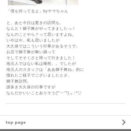
「僕も待ってるよ」byヤマちゃん
と、あと今日は驚きの訪問も。
なんと！獅子舞がやってきましたっ！
なんのことやら？って思いますよね。
いやはや、私も思いましたが
大久保ではこういう行事があるそうで。
お店で獅子舞が舞い踊って
そしてそそくさと帰って行きました！
地元人ではない私は唖然。。でしたが
地元人のスタッフは「ああ獅子舞ね」的に
慣れたご様子でございましたとさ。
獅子舞訪問。
謎多き大久保の行事ですが
なんだかいいことありそう(*˘︶˘*).｡.:*♡
top page